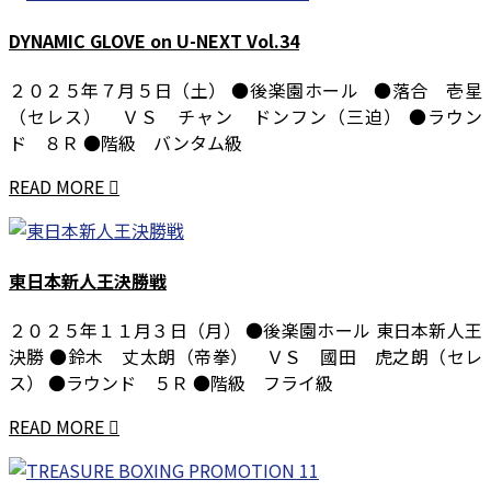
DYNAMIC GLOVE on U-NEXT Vol.34
２０２５年７月５日（土） ●後楽園ホール ●落合 壱星
（セレス） ＶＳ チャン ドンフン（三迫） ●ラウン
ド ８Ｒ ●階級 バンタム級
READ MORE
東日本新人王決勝戦
２０２５年１１月３日（月） ●後楽園ホール 東日本新人王
決勝 ●鈴木 丈太朗（帝拳） ＶＳ 國田 虎之朗（セレ
ス） ●ラウンド ５Ｒ ●階級 フライ級
READ MORE