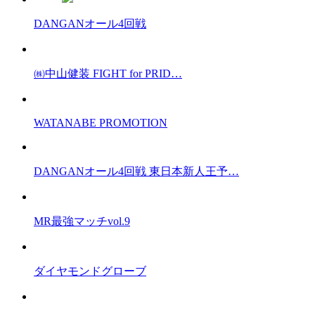
DANGANオール4回戦
㈱中山健装 FIGHT for PRID…
WATANABE PROMOTION
DANGANオール4回戦 東日本新人王予…
MR最強マッチvol.9
ダイヤモンドグローブ