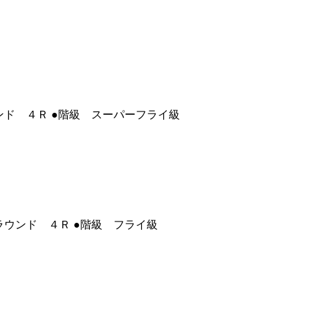
ンド ４Ｒ ●階級 スーパーフライ級
ラウンド ４Ｒ ●階級 フライ級