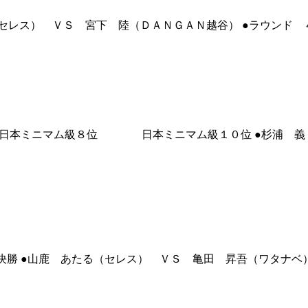
セレス） ＶＳ 宮下 陸（ＤＡＮＧＡＮ越谷） ●ラウンド 
ル 日本ミニマム級８位 日本ミニマム級１０位 ●杉浦 義（
決勝 ●山鹿 あたる（セレス） ＶＳ 亀田 昇吾（ワタナベ）