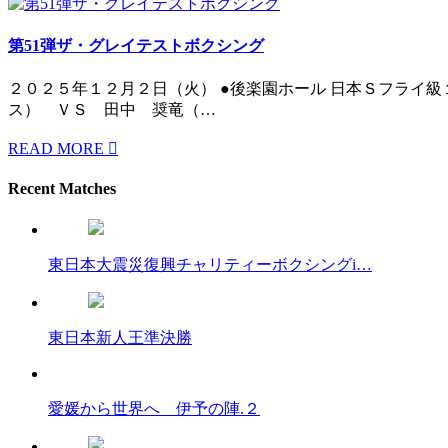
第51弾ザ・グレイテストボクシング
２０２５年１２月２日（火） ●後楽園ホール 日本Ｓフライ級
ス） ＶＳ 田中 奨竜（…
READ MORE
Recent Matches
東日本大震災復興チャリティーボクシングi…
東日本新人王準決勝
愛媛から世界へ 伊予の陣.２