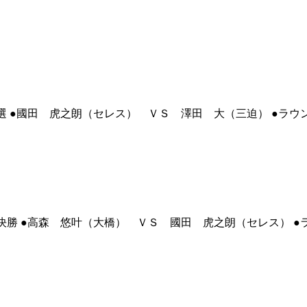
選 ●國田 虎之朗（セレス） ＶＳ 澤田 大（三迫） ●ラウ
決勝 ●高森 悠叶（大橋） ＶＳ 國田 虎之朗（セレス） ●