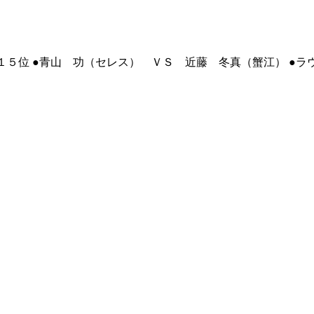
１５位 ●青山 功（セレス） ＶＳ 近藤 冬真（蟹江） ●ラ