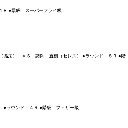
４Ｒ ●階級 スーパーフライ級
協栄） ＶＳ 諸岡 直樹（セレス） ●ラウンド ８Ｒ ●階
 ●ラウンド ４Ｒ ●階級 フェザー級