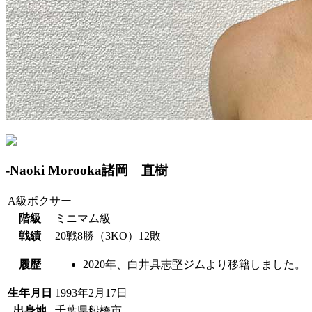
-
Naoki Morooka
諸岡 直樹
A級ボクサー
階級
ミニマム級
戦績
20戦8勝（3KO）12敗
履歴
2020年、白井具志堅ジムより移籍しました。
生年月日
1993年2月17日
出身地
千葉県船橋市