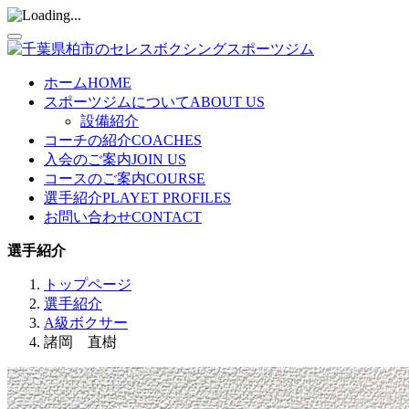
ホーム
HOME
スポーツジムについて
ABOUT US
設備紹介
コーチの紹介
COACHES
入会のご案内
JOIN US
コースのご案内
COURSE
選手紹介
PLAYET PROFILES
お問い合わせ
CONTACT
選手紹介
トップページ
選手紹介
A級ボクサー
諸岡 直樹